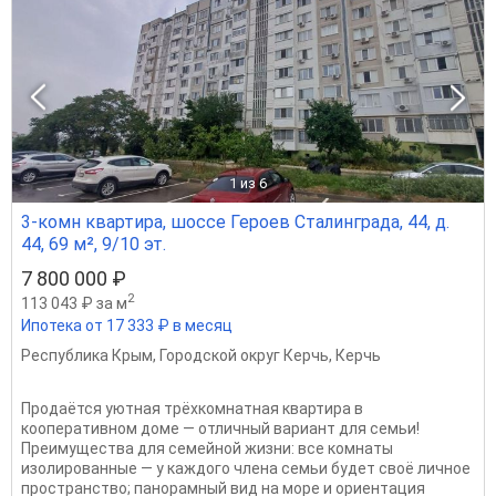
1
из 6
3-комн квартира, шоссе Героев Сталинграда, 44, д.
44, 69 м², 9/10 эт.
7 800 000 ₽
2
113 043 ₽ за м
Ипотека от 17 333 ₽ в месяц
Республика Крым
,
Городской округ Керчь
,
Керчь
Продаётся уютная трёхкомнатная квартира в
кооперативном доме — отличный вариант для семьи!
Преимущества для семейной жизни: все комнаты
изолированные — у каждого члена семьи будет своё личное
пространство; панорамный вид на море и ориентация