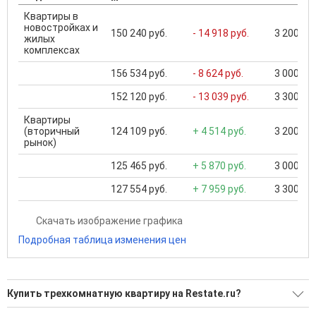
Квартиры в
новостройках и
150 240 руб.
- 14 918 руб.
3 200 000
жилых
комплексах
156 534 руб.
- 8 624 руб.
3 000 000
152 120 руб.
- 13 039 руб.
3 300 000
Квартиры
(вторичный
124 109 руб.
+ 4 514 руб.
3 200 000
рынок)
125 465 руб.
+ 5 870 руб.
3 000 000
127 554 руб.
+ 7 959 руб.
3 300 000
Скачать изображение графика
Подробная таблица изменения цен
Купить трехкомнатную квартиру на Restate.ru?
Ищите, как Купить трехкомнатную квартиру?