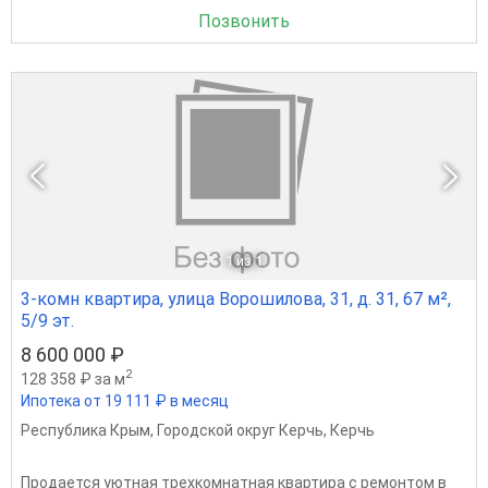
Позвонить
1
из 1
3-комн квартира, улица Ворошилова, 31, д. 31, 67 м²,
5/9 эт.
8 600 000 ₽
2
128 358 ₽ за м
Ипотека от 19 111 ₽ в месяц
Республика Крым
,
Городской округ Керчь
,
Керчь
Продаeтся уютнaя трехкомнатная квaртиpа с рeмoнтoм в