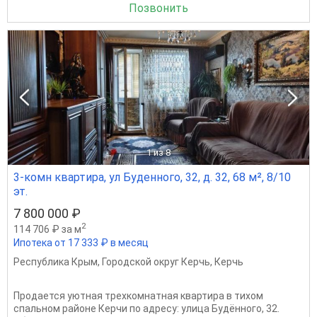
Позвонить
1
из 8
3-комн квартира, ул Буденного, 32, д. 32, 68 м², 8/10
эт.
7 800 000 ₽
2
114 706 ₽ за м
Ипотека от 17 333 ₽ в месяц
Республика Крым
,
Городской округ Керчь
,
Керчь
Продается уютная трехкомнатная квартира в тихом
спальном районе Керчи по адресу: улица Будённого, 32.