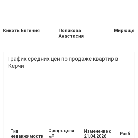
Кикоть Евгения
Полякова
Мирющенк
Анастасия
График средних цен по продаже квартир в
Керчи
Средн. цена
Тип
Изменение с
Разброс
2
недвижимости
21.04.2026
м