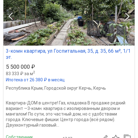
1
из 10
3-комн квартира, ул Госпитальная, 35, д. 35, 66 м², 1/1
эт.
5 500 000 ₽
2
83 333 ₽ за м
Ипотека от 26 380 ₽ в месяц
Республика Крым
,
Городской округ Керчь
,
Керчь
Квартира-ДОМ в центре! Газ, кладовка В продаже редкий
вариант —3-комн. квартира с изолированным двором и
мангалом! По сути, это частный дом, но с удобствами
города. Ключевые фишки: Центр города (всё рядом).
Двухконтурный газовый...
Собственник