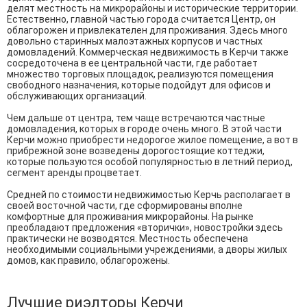
делят местность на микрорайоны и исторические территории.
Естественно, главной частью города считается Центр, он
облагорожен и привлекателен для проживания. Здесь много
довольно старинных малоэтажных корпусов и частных
домовладений. Коммерческая недвижимость в Керчи также
сосредоточена в ее центральной части, где работает
множество торговых площадок, реализуются помещения
свободного назначения, которые подойдут для офисов и
обслуживающих организаций.
Чем дальше от центра, тем чаще встречаются частные
домовладения, которых в городе очень много. В этой части
Керчи можно приобрести недорогое жилое помещение, а вот в
прибрежной зоне возведены дорогостоящие коттеджи,
которые пользуются особой популярностью в летний период,
сегмент аренды процветает.
Средней по стоимости недвижимостью Керчь располагает в
своей восточной части, где сформированы вполне
комфортные для проживания микрорайоны. На рынке
преобладают предложения «вторички», новостройки здесь
практически не возводятся. Местность обеспечена
необходимыми социальными учреждениями, а дворы жилых
домов, как правило, облагорожены.
Лучшие риэлторы Керчи