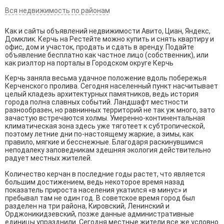
Вся недвижимость по районам
Как и сайты объявлений недвижимости Авито, Циан, Яндекс,
Домклик. Керчь на Рестейте можно купить и снять квартиру и
офис, дом и участок, продать и сдать в аренду. Подайте
объявление бесплатно как частное лицо (собственник), или
как риэлтор на порталы в Городском округе Керчь
Керчь заняла весьма удачное положение вдоль побережья
Керченского пролива. Сегодня населенный пункт насчитывает
целый кладезь архитектурных памятников, ведь история
города полна славных событий. Ландшафт местности
разнообразен, но равнинных территорий не так уж много, зато
зачастую встречаются холмы. Умеренно-континентальная
климатическая зона здесь уже тяготеет к субтропической,
поэтому летние дни по-настоящему жаркие, а зимы, как
правило, мягкие и бесснежные. Благодаря раскинувшимся
неподалеку заповедникам здешняя экология действительно
радует местных жителей.
Количество керчан в последние годы растет, что является
большим достижением, ведь некоторое время назад
показатель прироста населения укатился «в минус» и
пребывал там не один год. В советское время город был
разделен на три района, Кировский, Ленинский и
Орджоникидзевский, позже данные административные
единицы упразднили. Сегодня местные жители все же условно