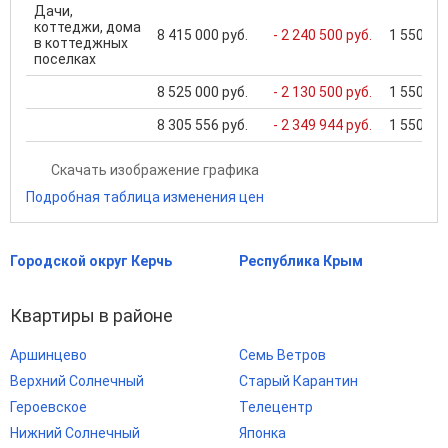
Дачи,
коттеджи, дома
8 415 000 руб.
- 2 240 500 руб.
1 550 000
в коттеджных
поселках
8 525 000 руб.
- 2 130 500 руб.
1 550 000
8 305 556 руб.
- 2 349 944 руб.
1 550 000
Скачать изображение графика
Подробная таблица изменения цен
Городской округ Керчь
Республика Крым
Квартиры в районе
Аршинцево
Семь Ветров
Верхний Солнечный
Старый Карантин
Героевское
Телецентр
Нижний Солнечный
Японка