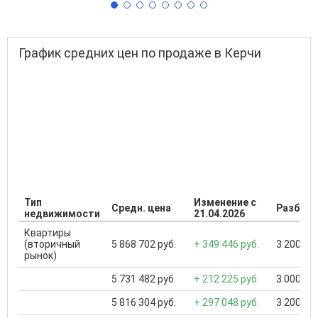
График средних цен по продаже в Керчи
Тип
Изменение с
Средн. цена
Разброс
недвижимости
21.04.2026
Квартиры
(вторичный
5 868 702 руб.
+ 349 446 руб.
3 200 000
рынок)
5 731 482 руб.
+ 212 225 руб.
3 000 000
5 816 304 руб.
+ 297 048 руб.
3 200 000